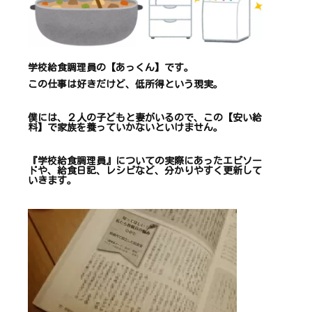
学校給食調理員の【あっくん】です。
この仕事は
好きだけど、
低所得という現実。
僕には、２人の子どもと妻がいるので、
この【安い給
料】で
家族を養っていかないといけません。
『学校給食調理員』についての
実際にあったエピソー
ドや、
給食日記、レシピ
など、
分かりやすく更新して
いきます
。