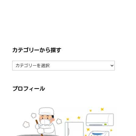
カテゴリーから探す
カ
テ
ゴ
リ
ー
か
ら
プロフィール
探
す