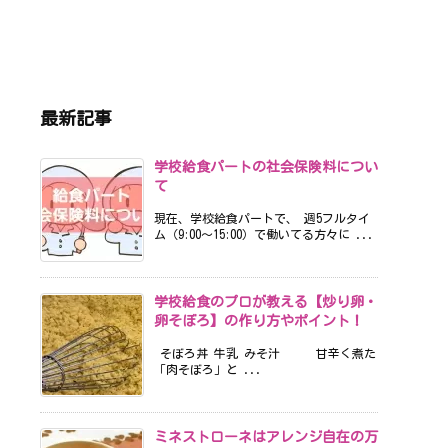
最新記事
学校給食パートの社会保険料につい
て
現在、学校給食パートで、 週5フルタイ
ム（9:00〜15:00）で働いてる方々に ...
学校給食のプロが教える【炒り卵・
卵そぼろ】の作り方やポイント！
そぼろ丼 牛乳 みそ汁 甘辛く煮た
「肉そぼろ」と ...
ミネストローネはアレンジ自在の万